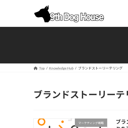
コ
ナ
ン
ビ
テ
ゲ
ン
ー
ツ
シ
へ
ョ
ス
ン
キ
に
ッ
移
プ
動
Top
Knowledge Hub
ブランドストーリーテリング
ブランドストーリーテ
ブラ
マーケティング戦略