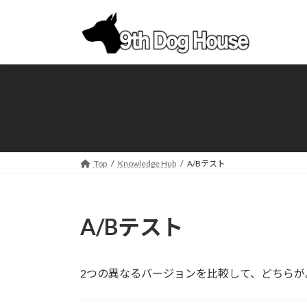
コ
ナ
ン
ビ
テ
ゲ
ン
ー
ツ
シ
へ
ョ
ス
ン
キ
に
ッ
移
プ
動
Top
Knowledge Hub
A/Bテスト
A/Bテスト
2つの異なるバージョンを比較して、どちらが