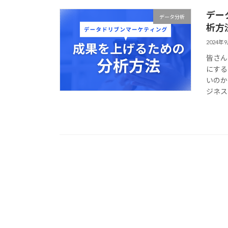
デー
データ分析
析方
2024年
皆さん
にする
いのか
ジネス